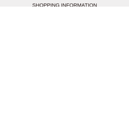
SHOPPING INFORMATION
お支払いについて
配送について
返品交換について
【取扱上のご注意】
在庫表示について
クーリングオフについて
個人情報について
お問い合わせについて
株式会社UDG
〒162-0837 東京都新宿区納戸町26-8 Nテラス市ヶ谷
2階
TEL03-5939-6305 FAX:03-6228-1609
info-livertineage@livertineage.com
個人情報の取扱いについて