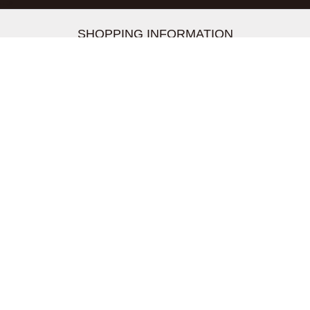
-->
SHOPPING INFORMATION
お支払いについて
配送について
返品交換について
【取扱上のご注意】
在庫表示について
クーリングオフについて
個人情報について
お問い合わせについて
株式会社UDG
〒162-0837 東京都新宿区納戸町26-8 Nテラス市ヶ谷
2階
TEL03-5939-6305 FAX:03-6228-1609
info-livertineage@livertineage.com