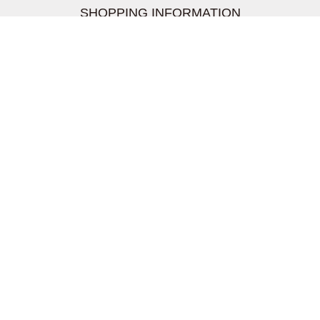
SHOPPING INFORMATION
お支払いについて
配送について
返品交換について
【取扱上のご注意】
在庫表示について
クーリングオフについて
個人情報について
お問い合わせについて
株式会社UDG
〒162-0837 東京都新宿区納戸町26-8 Nテラス市ヶ谷
2階
TEL03-5939-6305 FAX:03-6228-1609
info-livertineage@livertineage.com
個人情報の取扱いについて