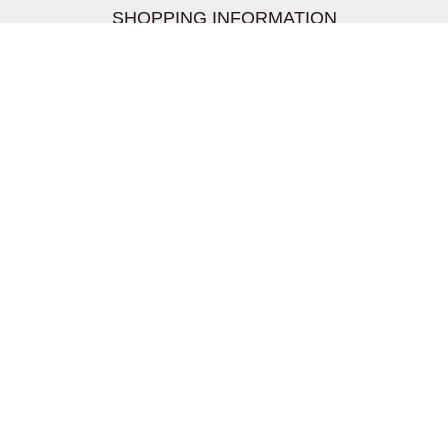
SHOPPING INFORMATION
お支払いについて
配送について
返品交換について
【取扱上のご注意】
在庫表示について
クーリングオフについて
個人情報について
お問い合わせについて
株式会社UDG
〒162-0837 東京都新宿区納戸町26-8 Nテラス市ヶ谷
2階
TEL03-5939-6305 FAX:03-6228-1609
info-livertineage@livertineage.com
個人情報の取扱いについて