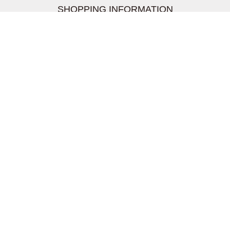
SHOPPING INFORMATION
お支払いについて
配送について
返品交換について
【取扱上のご注意】
在庫表示について
クーリングオフについて
個人情報について
お問い合わせについて
株式会社UDG
〒162-0837 東京都新宿区納戸町26-8 Nテラス市ヶ谷
2階
TEL03-5939-6305 FAX:03-6228-1609
info-livertineage@livertineage.com
個人情報の取扱いについて