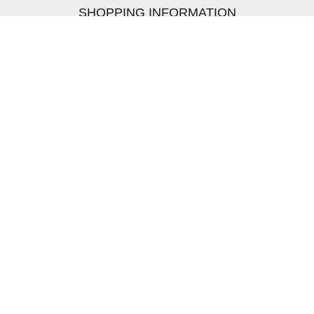
SHOPPING INFORMATION
お支払いについて
配送について
返品交換について
【取扱上のご注意】
在庫表示について
クーリングオフについて
個人情報について
お問い合わせについて
株式会社UDG
〒162-0837 東京都新宿区納戸町26-8 Nテラス市ヶ谷
2階
TEL03-5939-6305 FAX:03-6228-1609
info-livertineage@livertineage.com
個人情報の取扱いについて