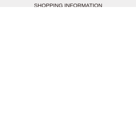
SHOPPING INFORMATION
お支払いについて
配送について
返品交換について
【取扱上のご注意】
在庫表示について
クーリングオフについて
個人情報について
お問い合わせについて
株式会社UDG
〒162-0837 東京都新宿区納戸町26-8 Nテラス市ヶ谷
2階
TEL03-5939-6305 FAX:03-6228-1609
info-livertineage@livertineage.com
個人情報の取扱いについて