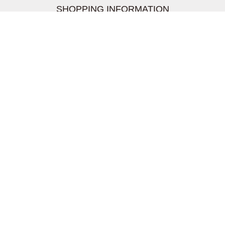
SHOPPING INFORMATION
お支払いについて
配送について
返品交換について
【取扱上のご注意】
在庫表示について
クーリングオフについて
個人情報について
お問い合わせについて
株式会社UDG
〒162-0837 東京都新宿区納戸町26-8 Nテラス市ヶ谷
2階
TEL03-5939-6305 FAX:03-6228-1609
info-livertineage@livertineage.com
個人情報の取扱いについて