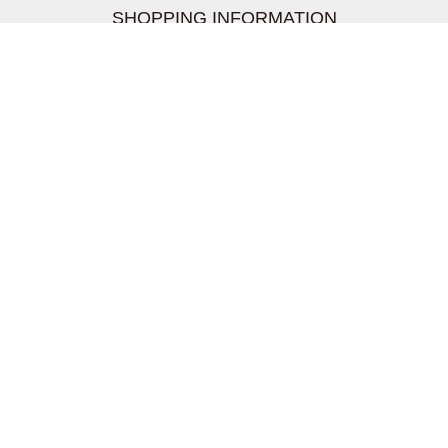
SHOPPING INFORMATION
お支払いについて
配送について
返品交換について
【取扱上のご注意】
在庫表示について
クーリングオフについて
個人情報について
お問い合わせについて
株式会社UDG
〒162-0837 東京都新宿区納戸町26-8 Nテラス市ヶ谷
2階
TEL03-5939-6305 FAX:03-6228-1609
info-livertineage@livertineage.com
個人情報の取扱いについて