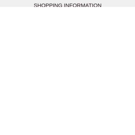
SHOPPING INFORMATION
お支払いについて
配送について
返品交換について
【取扱上のご注意】
在庫表示について
クーリングオフについて
個人情報について
お問い合わせについて
株式会社UDG
〒162-0837 東京都新宿区納戸町26-8 Nテラス市ヶ谷
2階
TEL03-5939-6305 FAX:03-6228-1609
info-livertineage@livertineage.com
個人情報の取扱いについて