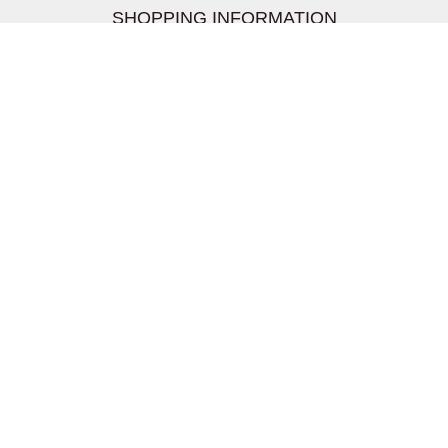
SHOPPING INFORMATION
お支払いについて
配送について
返品交換について
【取扱上のご注意】
在庫表示について
クーリングオフについて
個人情報について
お問い合わせについて
株式会社UDG
〒162-0837 東京都新宿区納戸町26-8 Nテラス市ヶ谷
2階
TEL03-5939-6305 FAX:03-6228-1609
info-livertineage@livertineage.com
個人情報の取扱いについて