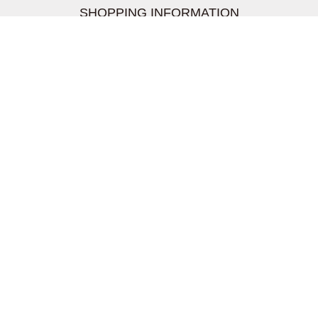
SHOPPING INFORMATION
お支払いについて
配送について
返品交換について
【取扱上のご注意】
在庫表示について
クーリングオフについて
個人情報について
お問い合わせについて
株式会社UDG
〒162-0837 東京都新宿区納戸町26-8 Nテラス市ヶ谷
2階
TEL03-5939-6305 FAX:03-6228-1609
info-livertineage@livertineage.com
個人情報の取扱いについて