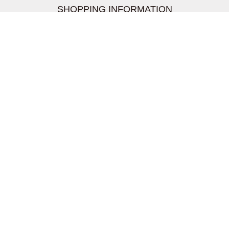
SHOPPING INFORMATION
お支払いについて
配送について
返品交換について
【取扱上のご注意】
在庫表示について
クーリングオフについて
個人情報について
お問い合わせについて
株式会社UDG
〒162-0837 東京都新宿区納戸町26-8 Nテラス市ヶ谷
2階
TEL03-5939-6305 FAX:03-6228-1609
info-livertineage@livertineage.com
個人情報の取扱いについて