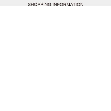
SHOPPING INFORMATION
お支払いについて
配送について
返品交換について
【取扱上のご注意】
在庫表示について
クーリングオフについて
個人情報について
お問い合わせについて
株式会社UDG
〒162-0837 東京都新宿区納戸町26-8 Nテラス市ヶ谷
2階
TEL03-5939-6305 FAX:03-6228-1609
info-livertineage@livertineage.com
個人情報の取扱いについて