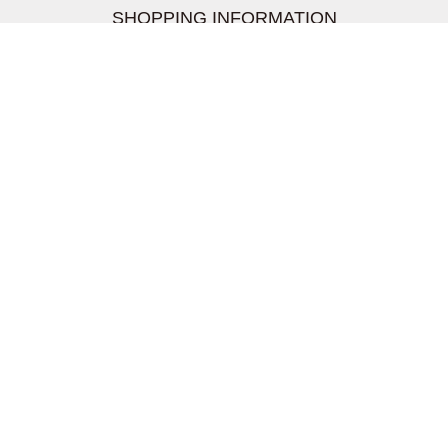
SHOPPING INFORMATION
お支払いについて
配送について
返品交換について
【取扱上のご注意】
在庫表示について
クーリングオフについて
個人情報について
お問い合わせについて
株式会社UDG
〒162-0837 東京都新宿区納戸町26-8 Nテラス市ヶ谷
2階
TEL03-5939-6305 FAX:03-6228-1609
info-livertineage@livertineage.com
個人情報の取扱いについて