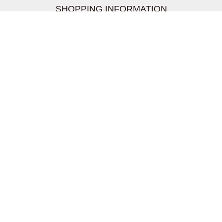
SHOPPING INFORMATION
お支払いについて
配送について
返品交換について
【取扱上のご注意】
在庫表示について
クーリングオフについて
個人情報について
お問い合わせについて
株式会社UDG
〒162-0837 東京都新宿区納戸町26-8 Nテラス市ヶ谷
2階
TEL03-5939-6305 FAX:03-6228-1609
info-livertineage@livertineage.com
個人情報の取扱いについて